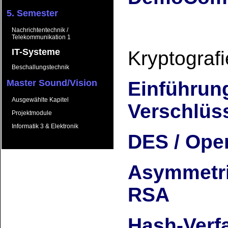
5. Semester
Nachrichtentechnik /
Telekommunikation 1
IT-Systeme
Kryptografi
Beschallungstechnik
Einführun
Master Sound/Vision
Ausgewählte Kapitel
Verschlüs
Projektmodule
Informatik 3 & Elektronik
DES / Ope
Asymmetri
RSA
Hash-Verf