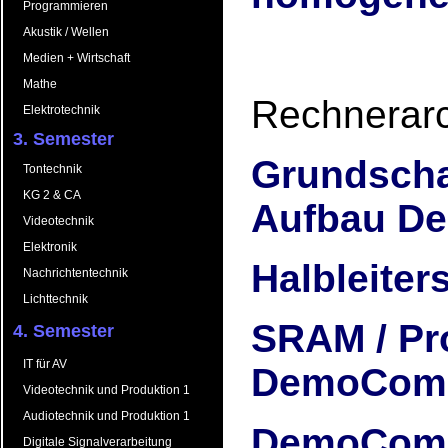
Programmieren
Akustik / Wellen
Medien + Wirtschaft
Mathe
Rechnerarch
Elektrotechnik
3. Semester
Grundschal
Tontechnik
KG 2 & CA
Aufbau D
Videotechnik
Elektronik
Halbleite
Nachrichtentechnik
Lichttechnik
SRAM / P
4. Semester
IT für AV
DemoCom
Videotechnik und Produktion 1
Audiotechnik und Produktion 1
DemoComPl
Digitale Signalverarbeitung