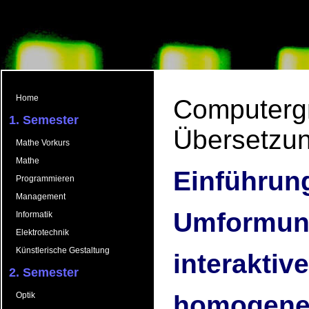
Home
Computergr
1. Semester
Übersetzun
Mathe Vorkurs
Mathe
Einführung
Programmieren
Management
Umformung
Informatik
Elektrotechnik
Künstlerische Gestaltung
interaktiv
2. Semester
Optik
homogene 